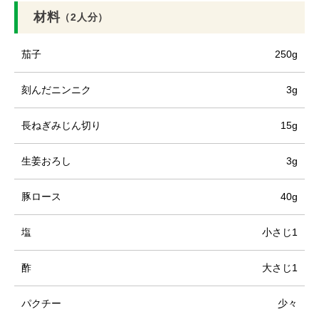
材料
（2人分）
茄子
250g
刻んだニンニク
3g
長ねぎみじん切り
15g
生姜おろし
3g
豚ロース
40g
塩
小さじ1
酢
大さじ1
パクチー
少々