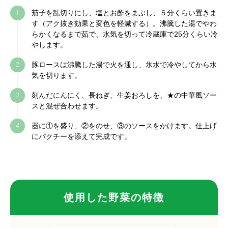
茄子を乱切りにし、塩とお酢をまぶし、５分くらい置きま
1
す（アク抜き効果と変色を軽減する）。沸騰した湯でやわ
らかくなるまで茹で、水気を切って冷蔵庫で25分くらい冷
やします。
豚ロースは沸騰した湯で火を通し、氷水で冷やしてから水
2
気を切ります。
刻んだにんにく、長ねぎ、生姜おろしを、★の中華風ソー
3
スと混ぜ合わせます。
器に①を盛り、②をのせ、③のソースをかけます。仕上げ
4
にパクチーを添えて完成です。
使用した野菜の特徴