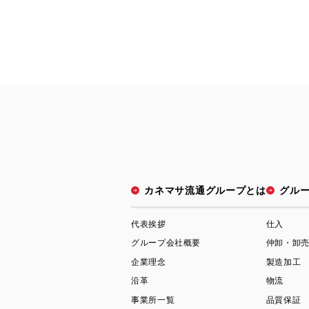
カネマサ流通グループとは
グル
代表挨拶
仕入
グループ会社概要
仲卸・卸
企業理念
製造加工
沿革
物流
事業所一覧
品質保証